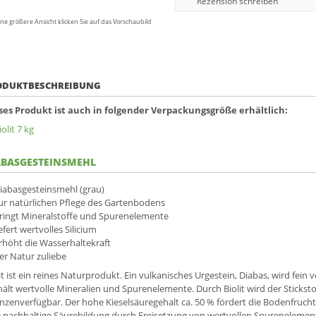
Rezension schreiben
ine größere Ansicht klicken Sie auf das Vorschaubild
ODUKTBESCHREIBUNG
ses Produkt ist auch in folgender Verpackungsgröße erhältlich:
iolit 7 kg
ABASGESTEINSMEHL
iabasgesteinsmehl (grau)
ur natürlichen Pflege des Gartenbodens
ringt Mineralstoffe und Spurenelemente
iefert wertvolles Silicium
rhöht die Wasserhaltekraft
er Natur zuliebe
it ist ein reines Naturprodukt. Ein vulkanisches Urgestein, Diabas, wird fein
hält wertvolle Mineralien und Spurenelemente. Durch Biolit wird der Sticks
anzenverfügbar. Der hohe Kieselsäuregehalt ca. 50 % fördert die Bodenfruc
e nachhaltige Säurebildung durch Freisetzung von wertvollen Spurenelemen