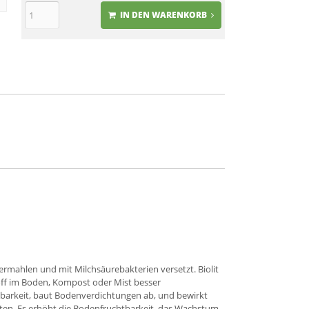
IN DEN WARENKORB
 vermahlen und mit Milchsäurebakterien versetzt. Biolit
toff im Boden, Kompost oder Mist besser
htbarkeit, baut Bodenverdichtungen ab, und bewirkt
ten. Es erhöht die Bodenfruchtbarkeit, das Wachstum