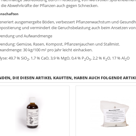
 die Abwehrkräfte der Pflanzen auch gegen Schnecken.
enschaften
eneriert ausgemergelte Böden, verbessert Pflanzenwachstum und Gesundheit, 
postierung und vermindert die Geruchsbelastung auch beim Ansetzen von P
endung und Aufwandmenge
endung: Gemüse, Rasen, Kompost, Pflanzenjauchen und Stallmist.
wandmenge: 30 kg/100 m² pro Jahr leicht einhacken.
lyse: 49,7 % SiO
, 1,7 % CaO, 3,9 % MgO, 0,4 % P
O
, 2,2 % K
O, 17 % Al
O
2
2
5
2
2
DEN, DIE DIESEN ARTIKEL KAUFTEN, HABEN AUCH FOLGENDE ARTIKE