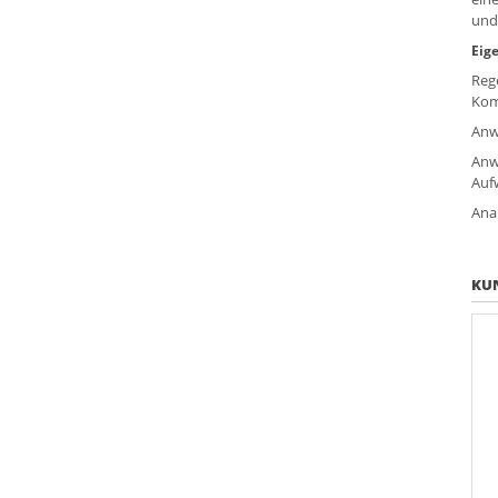
und
Eig
Reg
Kom
Anw
Anw
Auf
Ana
KUN