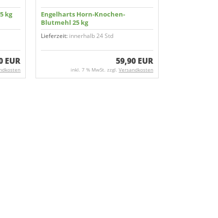
5 kg
Engelharts Horn-Knochen-
Blutmehl 25 kg
Lieferzeit:
innerhalb 24 Std
0 EUR
59,90 EUR
ndkosten
inkl. 7 % MwSt. zzgl.
Versandkosten