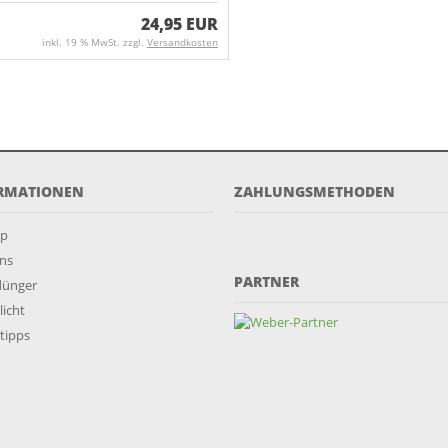
24,95 EUR
inkl. 19 % MwSt. zzgl.
Versandkosten
RMATIONEN
ZAHLUNGSMETHODEN
ap
ns
PARTNER
dünger
licht
tipps