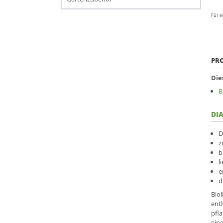
Für e
PR
Die
B
DI
D
z
b
l
e
d
Biol
ent
pfl
ein