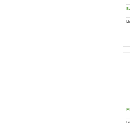
B
Li
M
Li