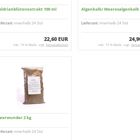
aldrian­blüten­extrakt 100 ml
Algenkalk/ Meeresalgenkalk 
eferzeit:
innerhalb 24 Std
Lieferzeit:
innerhalb 24 Std
22,60 EUR
24,9
inkl. 19 % MwSt. zzgl.
Versandkosten
inkl. 19 % MwSt. zzgl.
Versa
eerwunder 2 kg
eferzeit:
innerhalb 24 Std