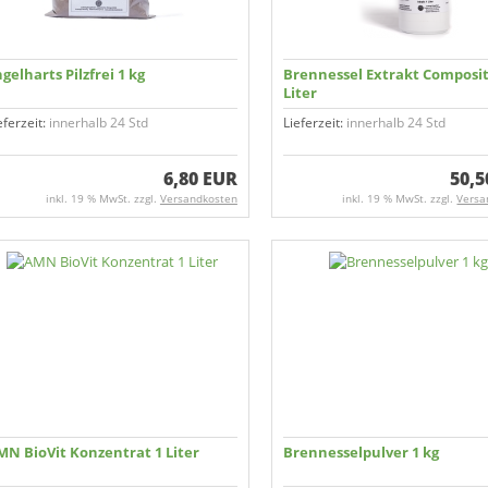
gelharts Pilzfrei 1 kg
Brennessel Extrakt Composi
Liter
eferzeit:
innerhalb 24 Std
Lieferzeit:
innerhalb 24 Std
6,80 EUR
50,5
inkl. 19 % MwSt. zzgl.
Versandkosten
inkl. 19 % MwSt. zzgl.
Versa
MN BioVit Konzentrat 1 Liter
Brennessel­­pulver 1 kg