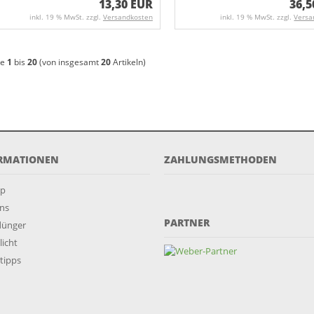
13,30 EUR
36,5
inkl. 19 % MwSt. zzgl.
Versandkosten
inkl. 19 % MwSt. zzgl.
Versa
ge
1
bis
20
(von insgesamt
20
Artikeln)
RMATIONEN
ZAHLUNGSMETHODEN
ap
ns
PARTNER
dünger
licht
tipps