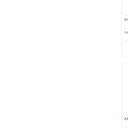
En
Li
A