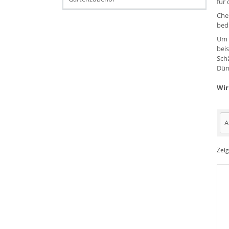
für
Che
bed
Um 
bei
Sch
Dün
Wir
A
Zei