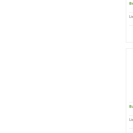
Br
Li
B
Li