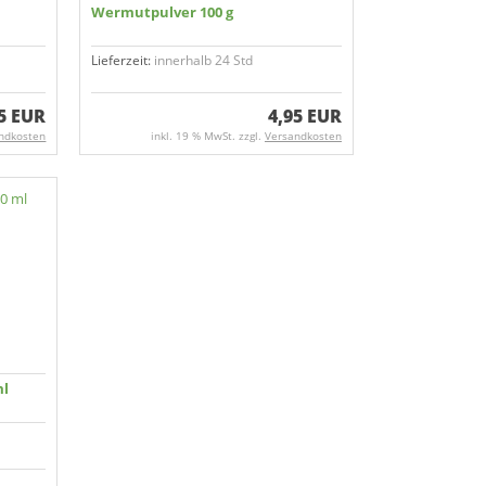
Wermutpulver 100 g
Lieferzeit:
innerhalb 24 Std
5 EUR
4,95 EUR
ndkosten
inkl. 19 % MwSt. zzgl.
Versandkosten
ml