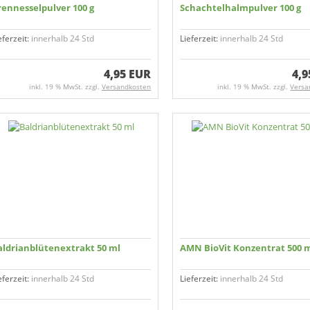
ennessel­­pulver 100 g
Schachtelhalm­pulver 100 g
eferzeit:
innerhalb 24 Std
Lieferzeit:
innerhalb 24 Std
4,95 EUR
4,9
inkl. 19 % MwSt. zzgl.
Versandkosten
inkl. 19 % MwSt. zzgl.
Versa
aldrian­blüten­extrakt 50 ml
AMN BioVit Konzentrat 500 
eferzeit:
innerhalb 24 Std
Lieferzeit:
innerhalb 24 Std