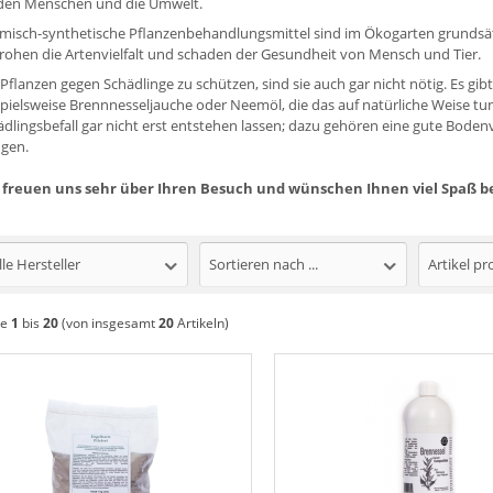
 den Menschen und die Umwelt.
misch-synthetische Pflanzenbehandlungsmittel sind im Ökogarten grundsät
rohen die Artenvielfalt und schaden der Gesundheit von Mensch und Tier.
Pflanzen gegen Schädlinge zu schützen, sind sie auch gar nicht nötig. Es gib
spielsweise Brennnesseljauche oder Neemöl, die das auf natürliche Weise 
ädlingsbefall gar nicht erst entstehen lassen; dazu gehören eine gute Bodenv
gen.
 freuen uns sehr über Ihren Besuch und wünschen Ihnen viel Spaß b
lle Hersteller
Sortieren nach ...
Artikel pr
ge
1
bis
20
(von insgesamt
20
Artikeln)