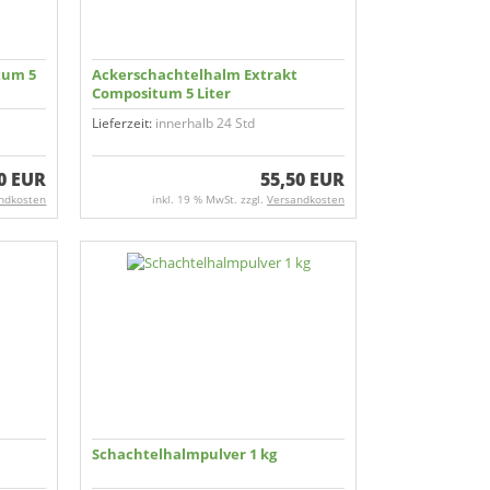
tum 5
Ackerschachtelhalm Extrakt
Compositum 5 Liter
Lieferzeit:
innerhalb 24 Std
0 EUR
55,50 EUR
ndkosten
inkl. 19 % MwSt. zzgl.
Versandkosten
Schachtelhalm­pulver 1 kg