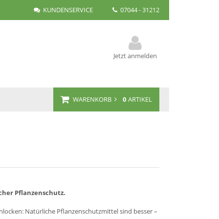
KUNDENSERVICE
07044 - 31212
Jetzt anmelden
WARENKORB
0
ARTIKEL
icher Pflanzenschutz.
locken: Natürliche Pflanzenschutzmittel sind besser –