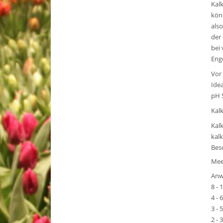
Kal
kön
als
der 
bei
Eng
Vor
Ide
pH 
Kal
Kal
kal
Bes
Mee
Anw
8 -
4 -
3 -
2 -