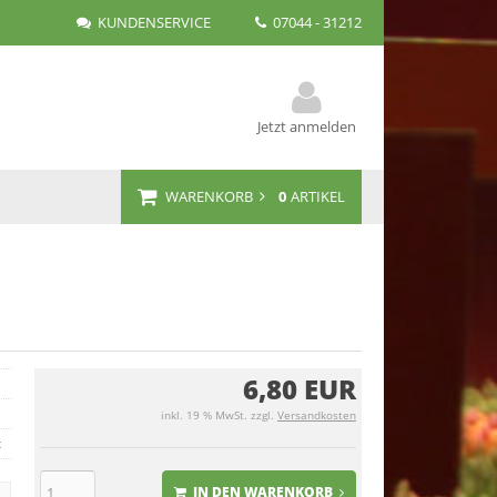
KUNDENSERVICE
07044 - 31212
Jetzt anmelden
WARENKORB
0
ARTIKEL
6,80 EUR
inkl. 19 % MwSt. zzgl.
Versandkosten
t
IN DEN WARENKORB