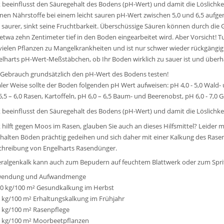
k beeinflusst den Säuregehalt des Bodens (pH-Wert) und damit die Löslichk
nen Nährstoffe bei einem leicht sauren pH-Wert zwischen 5,0 und 6,5 aufg
o saurer, sinkt seine Fruchtbarkeit. Überschüssige Säuren können durch d
etwa zehn Zentimeter tief in den Boden eingearbeitet wird. Aber Vorsicht! Tu
 vielen Pflanzen zu Mangelkrankheiten und ist nur schwer wieder rückgängi
elharts pH-Wert-Meßstäbchen, ob Ihr Boden wirklich zu sauer ist und überh
 Gebrauch grundsätzlich den pH-Wert des Bodens testen!
aler Weise sollte der Boden folgenden pH Wert aufweisen: pH 4,0 - 5,0 Wald
5,5 – 6,0 Rasen, Kartoffeln, pH 6,0 – 6,5 Baum- und Beerenobst, pH 6,0 - 7,
k beeinflusst den Säuregehalt des Bodens (pH-Wert) und damit die Löslichke
k hilft gegen Moos im Rasen, glauben Sie auch an dieses Hilfsmittel? Leider 
khalten Böden prächtig gedeihen und sich daher mit einer Kalkung des Rasen
chreibung von Engelharts Rasendünger.
ralgenkalk kann auch zum Bepudern auf feuchtem Blattwerk oder zum Sprit
endung und Aufwandmenge
 10 kg/100 m² Gesundkalkung im Herbst
 6 kg/100 m² Erhaltungskalkung im Frühjahr
 5 kg/100 m² Rasenpflege
 3 kg/100 m² Moorbeetpflanzen