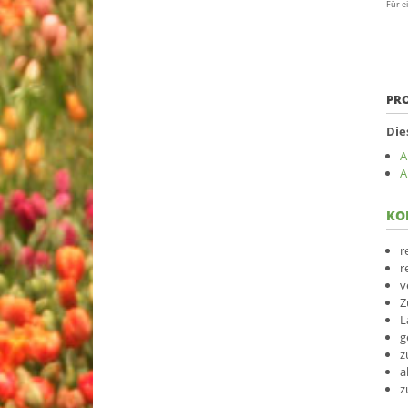
Für e
PR
Die
A
A
KO
r
r
v
Z
L
g
z
a
z