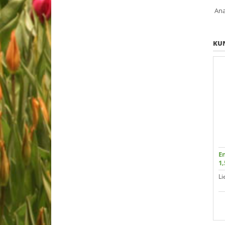
Ana
KUN
E
1,
Li