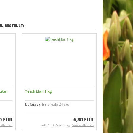
L BESTELLT:
Liter
Teichklar 1 kg
Lieferzeit:
innerhalb 24 Std
0 EUR
6,80 EUR
ndkosten
inkl. 19 % MwSt. zzgl.
Versandkosten