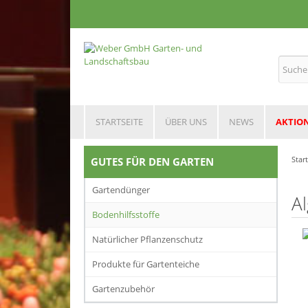
STARTSEITE
ÜBER UNS
NEWS
AKTIO
Star
GUTES FÜR DEN GARTEN
Gartendünger
A
Bodenhilfsstoffe
Natürlicher Pflanzenschutz
Produkte für Gartenteiche
Gartenzubehör