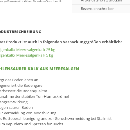
Artikeldatenblatt drucken
ine größere Ansicht klicken Sie auf das Vorschaubild
Rezension schreiben
ODUKTBESCHREIBUNG
ses Produkt ist auch in folgenden Verpackungsgrößen erhältlich:
lgenkalk/ Meeresalgenkalk 25 kg
lgenkalk/ Meeresalgenkalk 5 kg
HLENSAURER KALK AUS MEERESALGEN
egt das Bodenleben an
egeneriert die Bodengare
erbessert die Bodenqualität
unahme der stabilen Ton-Humuskrümel
angzeit-Wirkung
egen sauren Boden
ur Vermeidung von Moosbildung
ls Rottebeschleunigung und zur Geruchsvermeidung bei Stallmist
um Bepudern und Spritzen für Buchs