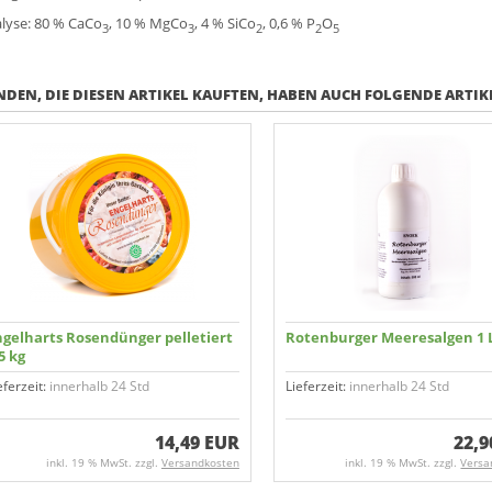
lyse: 80 % CaCo
, 10 % MgCo
, 4 % SiCo
, 0,6 % P
O
3
3
2
2
5
DEN, DIE DIESEN ARTIKEL KAUFTEN, HABEN AUCH FOLGENDE ARTIKE
ngelharts Rosendünger pelletiert
Rotenburger Meeres­algen 1 
5 kg
eferzeit:
innerhalb 24 Std
Lieferzeit:
innerhalb 24 Std
14,49 EUR
22,9
inkl. 19 % MwSt. zzgl.
Versandkosten
inkl. 19 % MwSt. zzgl.
Versa